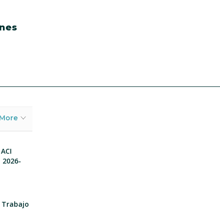
énes
More
 ACI
o 2026-
e Trabajo