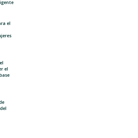
igente
ra el
n
ujeres
el
r el
 base
de
del