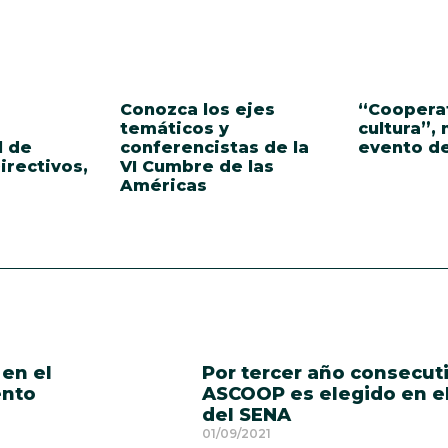
Conozca los ejes
“Cooperat
temáticos y
cultura”,
l de
conferencistas de la
evento d
irectivos,
VI Cumbre de las
Américas
 en el
Por tercer año consecut
ento
ASCOOP es elegido en e
del SENA
01/09/2021