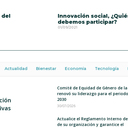
 del
Innovación social, ¿Qui
debemos participar?
01/09/2021
Actualidad
Bienestar
Economía
Tecnología
Comité de Equidad de Género de la
renovó su liderazgo para el period
ción
2030
30/07/2026
ivas
Actualice el Reglamento Interno d
de su organización y garantice el