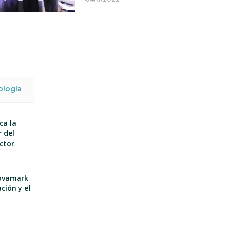
ología
ca la
 del
ector
nnovamark
ción y el