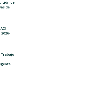
dición del
vas de
 ACI
o 2026-
e Trabajo
igente