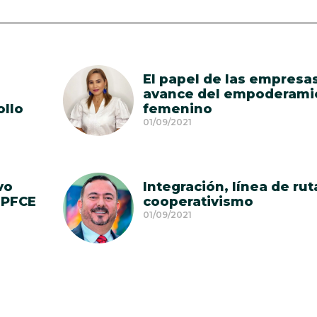
El papel de las empresas
avance del empoderami
ollo
femenino
01/09/2021
vo
Integración, línea de rut
 PFCE
cooperativismo
01/09/2021