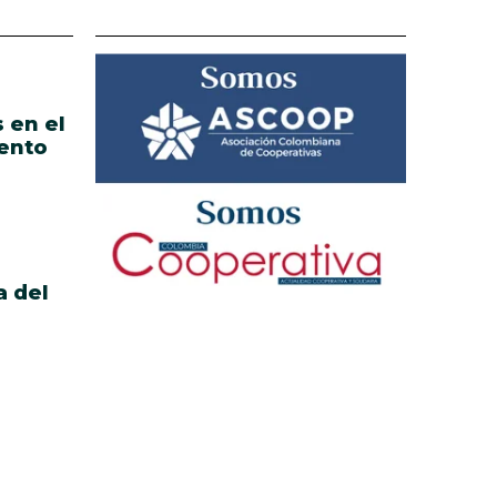
 en el
ento
a del