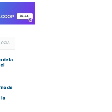
LOGÍA
 de la
 el
rno de
 la