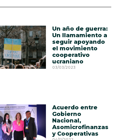
Un año de guerra:
Un llamamiento a
seguir apoyando
el movimiento
cooperativo
ucraniano
03/03/2023
Acuerdo entre
Gobierno
Nacional,
Asomicrofinanzas
y Cooperativas
04/11/2022