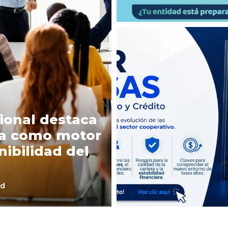
ional destaca
va como motor
nibilidad del
ad