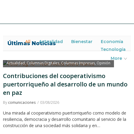
All
Actualidad
Bienestar
Economía
Últimas Noticias
Tecnología
More
Actualidad
Columnas Digitales
Columnas Impresas
Opinión
,
,
,
Contribuciones del cooperativismo
puertorriqueño al desarrollo de un mundo
en paz
By
comunicaciones
03/08/2026
Una mirada al cooperativismo puertorriqueño como modelo de
resiliencia, democracia y desarrollo comunitario al servicio de la
construcción de una sociedad más solidaria y en…