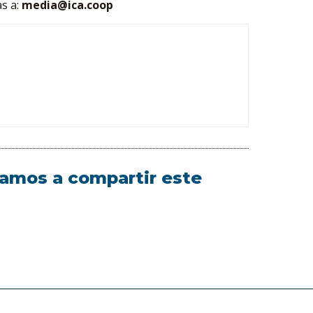
as a:
media@ica.coop
itamos a compartir este