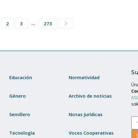
...
2
3
273
Su
Educación
Normatividad
Úna
Co
Género
Archivo de noticias
ASC
sol
Semillero
Notas Jurídicas
Tecnología
Voces Cooperativas