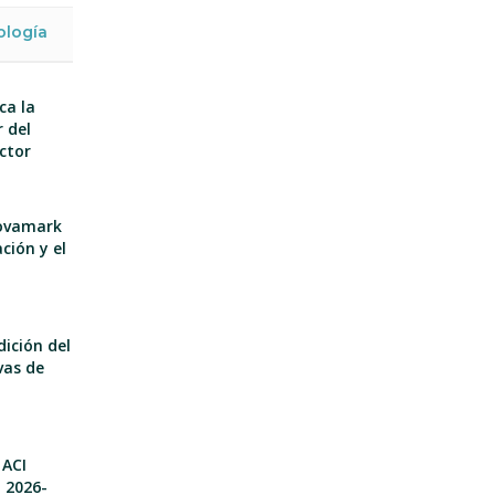
ología
ca la
 del
ector
nnovamark
ción y el
dición del
vas de
 ACI
o 2026-