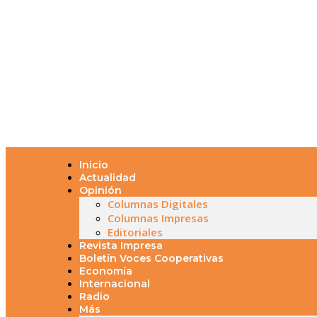
Inicio
Actualidad
Opinión
Columnas Digitales
Columnas Impresas
Editoriales
Revista Impresa
Boletín Voces Cooperativas
Economía
Internacional
Radio
Más