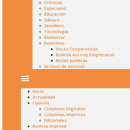
Crónicas
Especiales
Educación
Género
Semillero
Tecnología
Bienestar
Boletines
Voces Cooperativas
Boletín Ascoop Empresarial
Notas Jurídicas
Archivo de noticias
Inicio
Actualidad
Opinión
Columnas Digitales
Columnas Impresas
Editoriales
Revista Impresa