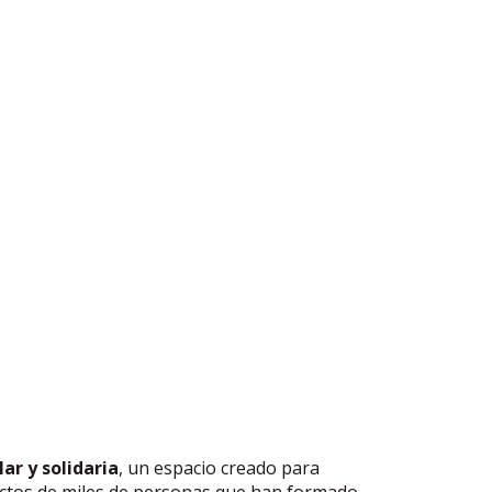
ar y solidaria
, un espacio creado para
royectos de miles de personas que han formado