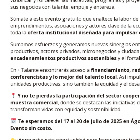
sus negocios con talante, empuje y entereza.
Súmate a este evento gratuito que enaltece la labor d
emprendimientos, asociaciones y actores clave de la ec
toda la
oferta institucional diseñada para impulsar 
Sumamos esfuerzos y generamos nuevas sinergias entre
productivos, actores privados, micronegocios y ciudad
encadenamientos productivos sostenibles
y el forta
En +Talante encontrarás acceso a
financiamiento, re
conferencistas y lo mejor del talento local
. Así impu
unidades productivas, sino también la equidad y el desa
Y no te pierdas la participación del sector cooper
muestra comercial
, donde se destacan las iniciativas
transforman vidas con equidad y sostenibilidad.
Te esperamos del 17 al 20 de julio de 2025 en Á
Evento sin costo.
¡Aprovecha esta oportunidad para hacer crecer tu neg