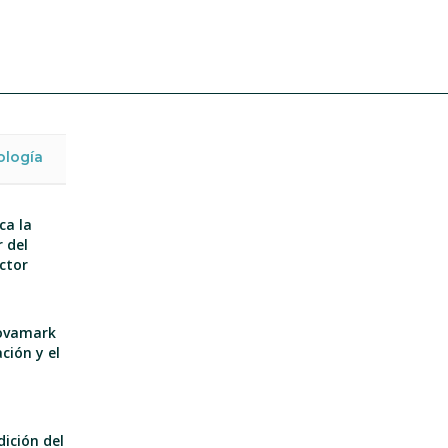
ología
ca la
 del
ector
nnovamark
ción y el
dición del