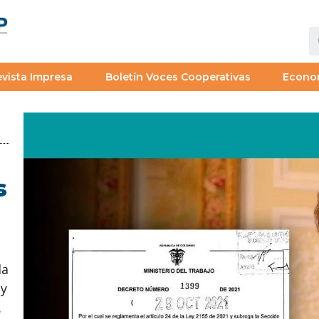
vista Impresa
Boletín Voces Cooperativas
Econo
s
la
ey
.