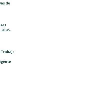
vas de
 ACI
o 2026-
e Trabajo
igente