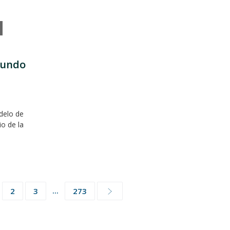
mundo
delo de
io de la
...
2
3
273