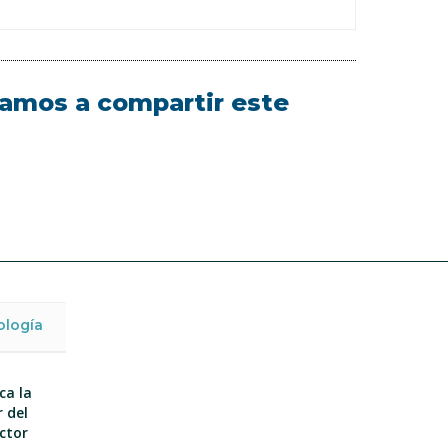
itamos a compartir este
ología
ca la
 del
ector