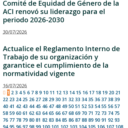
Comité de Equidad de Género de la
ACI renovó su liderazgo para el
periodo 2026-2030
30/07/2026
Actualice el Reglamento Interno de
Trabajo de su organización y
garantice el cumplimiento de la
normatividad vigente
16/07/2026
1
2
3
4
5
6
7
8
9
10
11
12
13
14
15
16
17
18
19
20
21
22
23
24
25
26
27
28
29
30
31
32
33
34
35
36
37
38
39
40
41
42
43
44
45
46
47
48
49
50
51
52
53
54
55
56
57
58
59
60
61
62
63
64
65
66
67
68
69
70
71
72
73
74
75
76
77
78
79
80
81
82
83
84
85
86
87
88
89
90
91
92
93
94
95
96
97
98
99
100
101
102
103
104
105
106
107
108