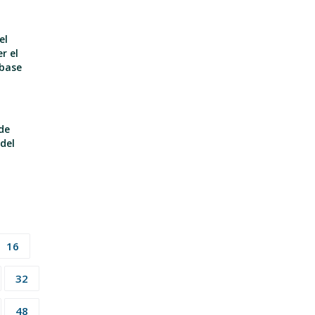
el
r el
 base
de
del
16
32
48