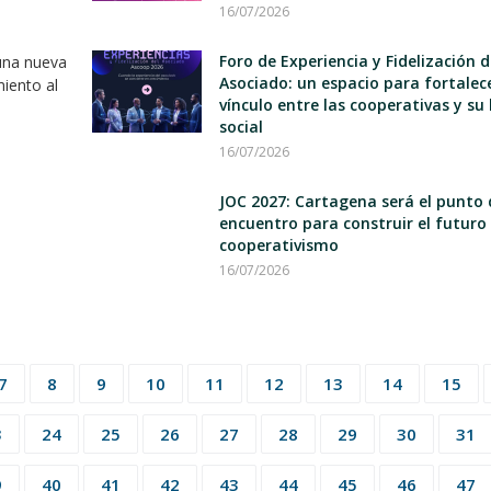
16/07/2026
Foro de Experiencia y Fidelización d
una nueva
Asociado: un espacio para fortalece
miento al
vínculo entre las cooperativas y su
social
16/07/2026
JOC 2027: Cartagena será el punto 
encuentro para construir el futuro 
cooperativismo
16/07/2026
7
8
9
10
11
12
13
14
15
3
24
25
26
27
28
29
30
31
9
40
41
42
43
44
45
46
47