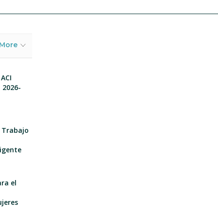
More
 ACI
o 2026-
e Trabajo
igente
ra el
n
ujeres