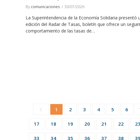
By
comunicaciones
30/07/2026
La Superintendencia de la Economía Solidaria presentó 
edición del Radar de Tasas, boletín que ofrece un segui
comportamiento de las tasas de…
1
2
3
4
5
6
17
18
19
20
21
22
2
33
34
35
36
37
38
3