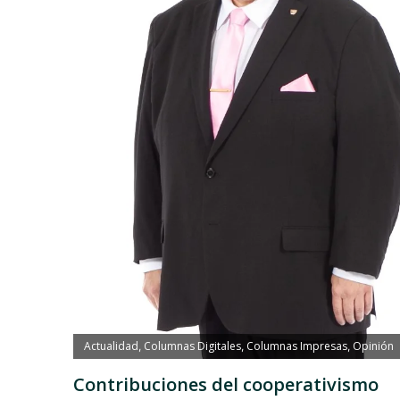
Actualidad
Columnas Digitales
Columnas Impresas
Opinión
,
,
,
Contribuciones del cooperativismo