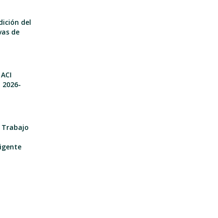
dición del
vas de
 ACI
o 2026-
e Trabajo
igente