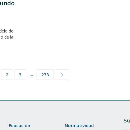
mundo
delo de
io de la
...
2
3
273
Su
Educación
Normatividad