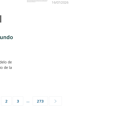
16/07/2026
mundo
delo de
io de la
...
2
3
273