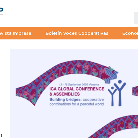
vista Impresa
Boletín Voces Cooperativas
Econo
a
n