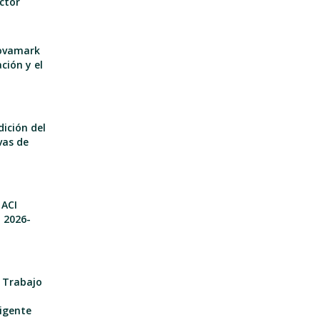
ector
nnovamark
ción y el
dición del
vas de
 ACI
o 2026-
e Trabajo
igente