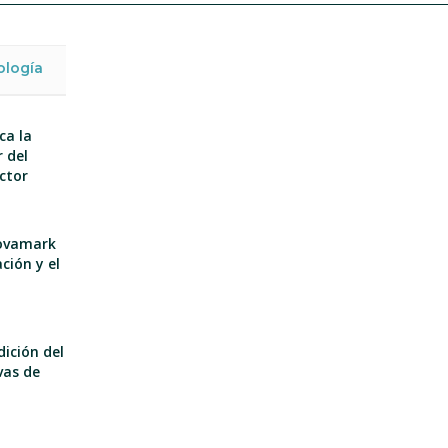
ología
ca la
 del
ector
nnovamark
ción y el
dición del
vas de