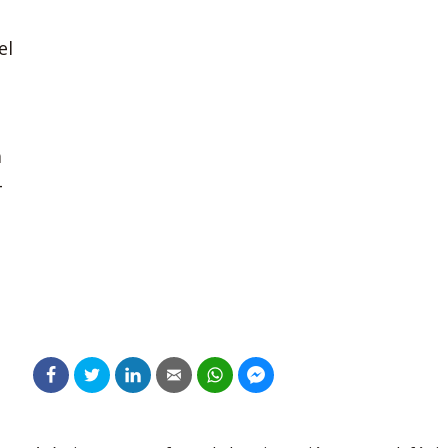
el
á
4