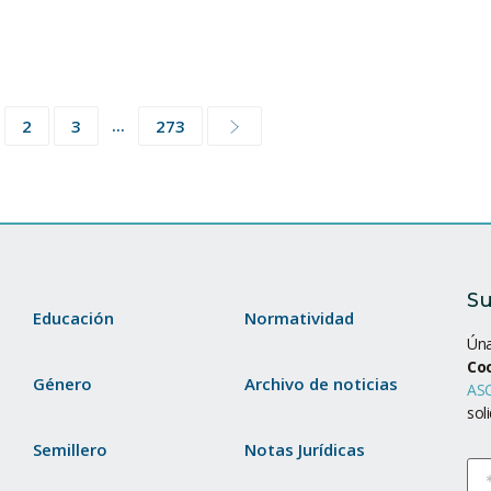
...
2
3
273
Su
Educación
Normatividad
Úna
Co
Género
Archivo de noticias
ASC
sol
Semillero
Notas Jurídicas