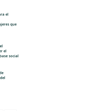
ra el
n
ujeres que
el
r el
base social
de
del