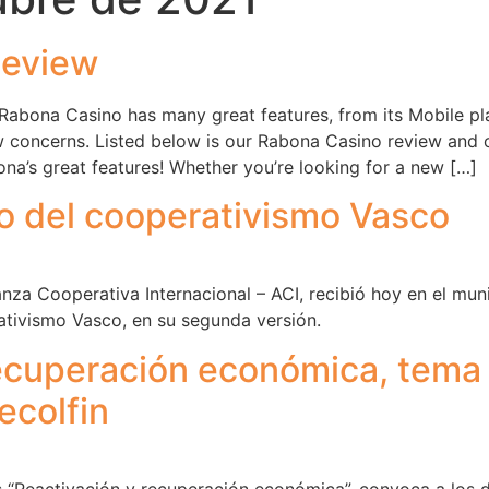
Review
Rabona Casino has many great features, from its Mobile pla
 concerns. Listed below is our Rabona Casino review and 
na’s great features! Whether you’re looking for a new […]
o del cooperativismo Vasco
anza Cooperativa Internacional – ACI, recibió hoy en el mun
tivismo Vasco, en su segunda versión.
ecuperación económica, tema 
ecolfin
s “Reactivación y recuperación económica”, convoca a los d