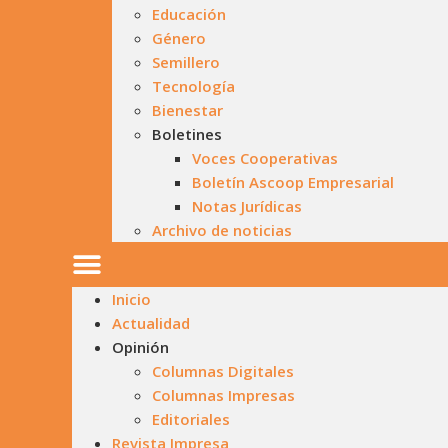
Educación
Género
Semillero
Tecnología
Bienestar
Boletines
Voces Cooperativas
Boletín Ascoop Empresarial
Notas Jurídicas
Archivo de noticias
Inicio
Actualidad
Opinión
Columnas Digitales
Columnas Impresas
Editoriales
Revista Impresa