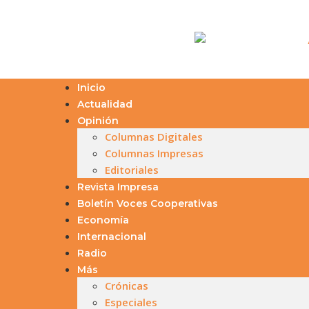
Inicio
Actualidad
Opinión
Columnas Digitales
Columnas Impresas
Editoriales
Revista Impresa
Boletín Voces Cooperativas
Economía
Internacional
Radio
Más
Crónicas
Especiales