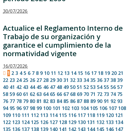
30/07/2026
Actualice el Reglamento Interno de
Trabajo de su organización y
garantice el cumplimiento de la
normatividad vigente
16/07/2026
1
2
3
4
5
6
7
8
9
10
11
12
13
14
15
16
17
18
19
20
21
22
23
24
25
26
27
28
29
30
31
32
33
34
35
36
37
38
39
40
41
42
43
44
45
46
47
48
49
50
51
52
53
54
55
56
57
58
59
60
61
62
63
64
65
66
67
68
69
70
71
72
73
74
75
76
77
78
79
80
81
82
83
84
85
86
87
88
89
90
91
92
93
94
95
96
97
98
99
100
101
102
103
104
105
106
107
108
109
110
111
112
113
114
115
116
117
118
119
120
121
122
123
124
125
126
127
128
129
130
131
132
133
134
135
136
137
138
139
140
141
142
143
144
145
146
147