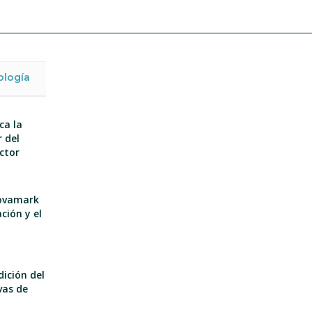
ología
ca la
 del
ector
nnovamark
ción y el
dición del
vas de