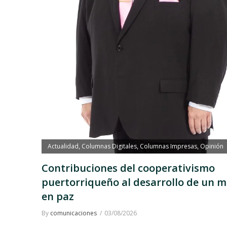
Actualidad
Columnas Digitales
Columnas Impresas
Opinión
,
,
,
Contribuciones del cooperativismo
puertorriqueño al desarrollo de un 
en paz
By
comunicaciones
03/08/2026