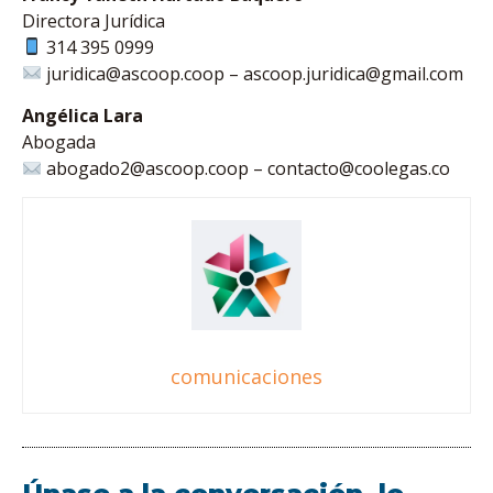
Directora Jurídica
314 395 0999
juridica@ascoop.coop
–
ascoop.juridica@gmail.com
Angélica Lara
Abogada
abogado2@ascoop.coop
–
contacto@coolegas.co
comunicaciones