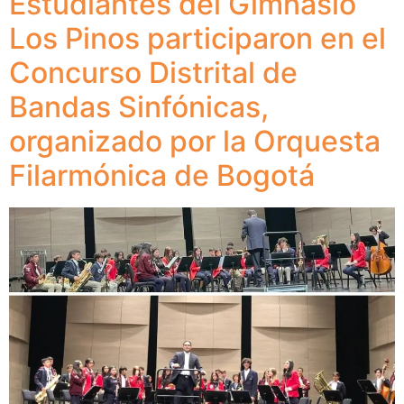
Estudiantes del Gimnasio
Los Pinos participaron en el
Concurso Distrital de
Bandas Sinfónicas,
organizado por la Orquesta
Filarmónica de Bogotá