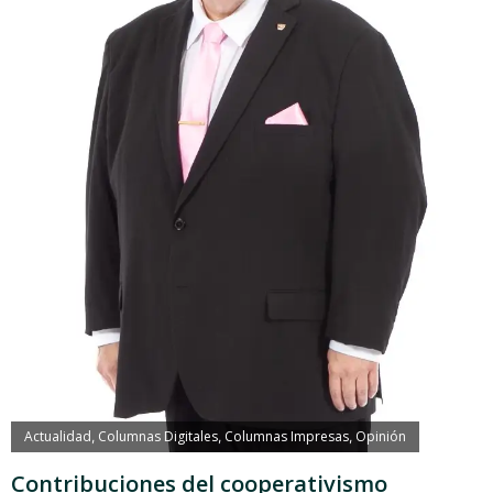
Actualidad
Columnas Digitales
Columnas Impresas
Opinión
,
,
,
Contribuciones del cooperativismo