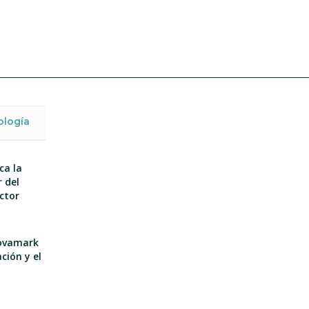
ología
ca la
 del
ector
nnovamark
ción y el