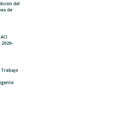
dición del
vas de
 ACI
o 2026-
e Trabajo
igente