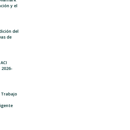
ción y el
dición del
vas de
 ACI
o 2026-
e Trabajo
igente