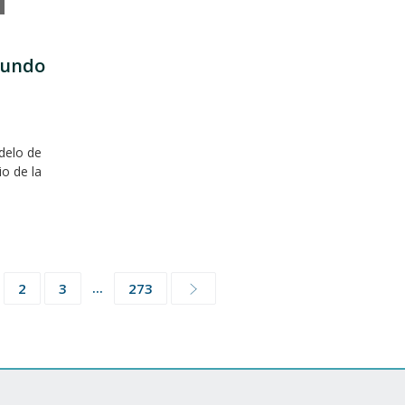
mundo
delo de
io de la
...
2
3
273