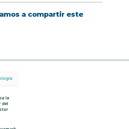
itamos a compartir este
ología
ca la
 del
ector
nnovamark