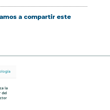
itamos a compartir este
ología
ca la
 del
ector