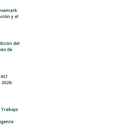
nnovamark
ción y el
dición del
vas de
 ACI
o 2026-
e Trabajo
igente