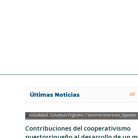
Últimas Noticias
All
Actualidad
Columnas Digitales
Columnas Impresas
Opinión
,
,
,
Contribuciones del cooperativismo
puertorriqueño al desarrollo de un 