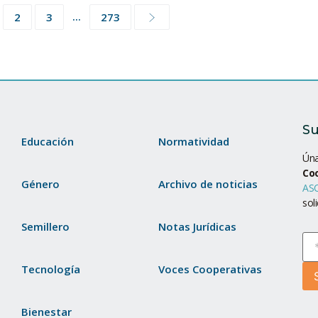
...
2
3
273
Su
Educación
Normatividad
Úna
Co
Género
Archivo de noticias
ASC
sol
Semillero
Notas Jurídicas
Tecnología
Voces Cooperativas
Bienestar