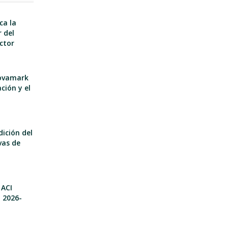
ca la
 del
ector
nnovamark
ción y el
dición del
vas de
 ACI
o 2026-