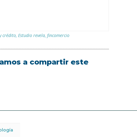
y crédito
,
Estudio revela
,
fincomercio
itamos a compartir este
ología