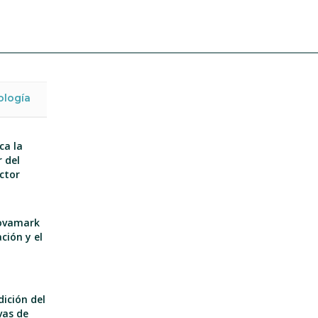
ología
ca la
 del
ector
nnovamark
ción y el
dición del
vas de