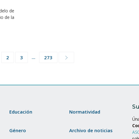
delo de
io de la
...
2
3
273
Su
Educación
Normatividad
Úna
Co
Género
Archivo de noticias
ASC
sol