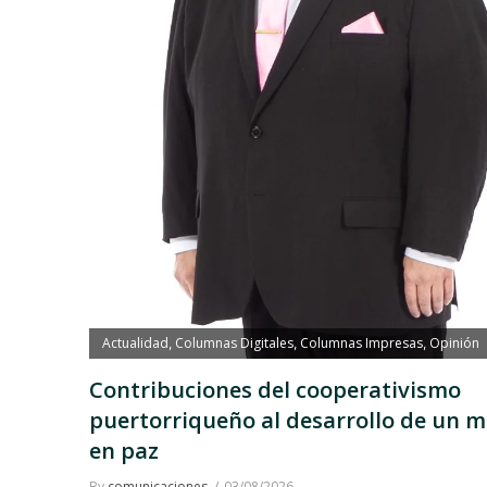
Actualidad
Columnas Digitales
Columnas Impresas
Opinión
,
,
,
Contribuciones del cooperativismo
puertorriqueño al desarrollo de un 
en paz
By
comunicaciones
03/08/2026