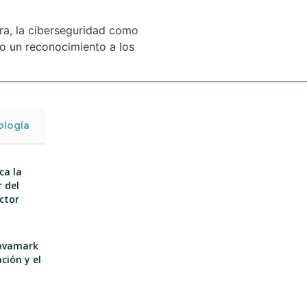
ra, la ciberseguridad como
zo un reconocimiento a los
ología
ca la
 del
ector
nnovamark
ción y el