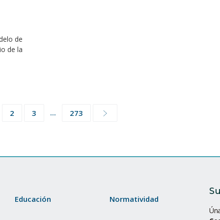
delo de
io de la
...
2
3
273
Su
Educación
Normatividad
Úna