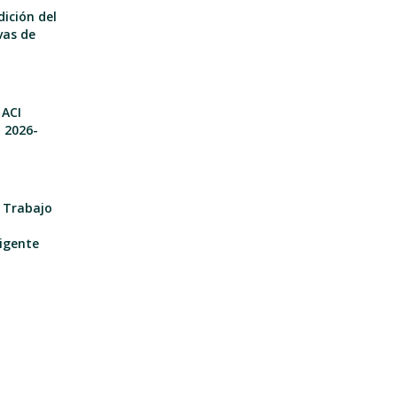
dición del
vas de
 ACI
o 2026-
e Trabajo
igente