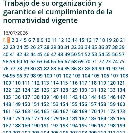
Trabajo de su organización y
garantice el cumplimiento de la
normatividad vigente
16/07/2026
1
2
3
4
5
6
7
8
9
10
11
12
13
14
15
16
17
18
19
20
21
22
23
24
25
26
27
28
29
30
31
32
33
34
35
36
37
38
39
40
41
42
43
44
45
46
47
48
49
50
51
52
53
54
55
56
57
58
59
60
61
62
63
64
65
66
67
68
69
70
71
72
73
74
75
76
77
78
79
80
81
82
83
84
85
86
87
88
89
90
91
92
93
94
95
96
97
98
99
100
101
102
103
104
105
106
107
108
109
110
111
112
113
114
115
116
117
118
119
120
121
122
123
124
125
126
127
128
129
130
131
132
133
134
135
136
137
138
139
140
141
142
143
144
145
146
147
148
149
150
151
152
153
154
155
156
157
158
159
160
161
162
163
164
165
166
167
168
169
170
171
172
173
174
175
176
177
178
179
180
181
182
183
184
185
186
187
188
189
190
191
192
193
194
195
196
197
198
199
200
201
202
203
204
205
206
207
208
209
210
211
212