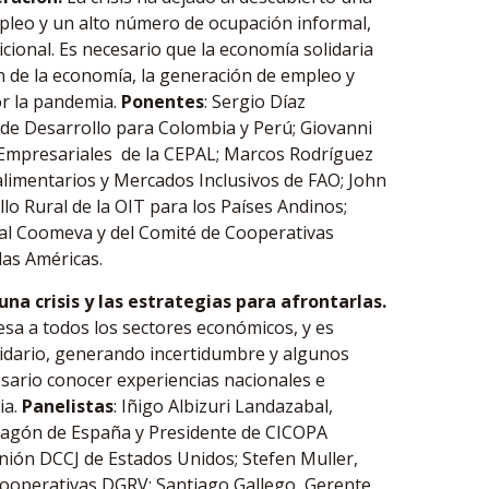
pleo y un alto número de ocupación informal,
icional. Es necesario que la economía solidaria
ón de la economía, la generación de empleo y
r la pandemia.
Ponentes
: Sergio Díaz
 de Desarrollo para Colombia y Perú; Giovanni
s Empresariales de la CEPAL; Marcos Rodríguez
alimentarios y Mercados Inclusivos de FAO; John
lo Rural de la OIT para los Países Andinos;
ial Coomeva y del Comité de Cooperativas
las Américas.
una crisis y las estrategias para afrontarlas.
esa a todos los sectores económicos, y es
idario, generando incertidumbre y algunos
cesario conocer experiencias nacionales e
ia.
Panelistas
: Iñigo Albizuri Landazabal,
dragón de España y Presidente de CICOPA
nión DCCJ de Estados Unidos; Stefen Muller,
Cooperativas DGRV; Santiago Gallego, Gerente