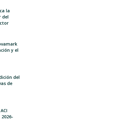
ca la
 del
ector
nnovamark
ción y el
dición del
vas de
 ACI
o 2026-