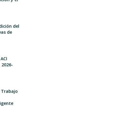
dición del
vas de
 ACI
o 2026-
e Trabajo
igente