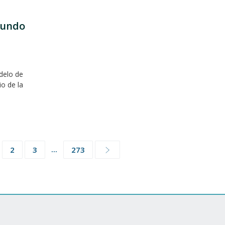
mundo
delo de
io de la
...
2
3
273