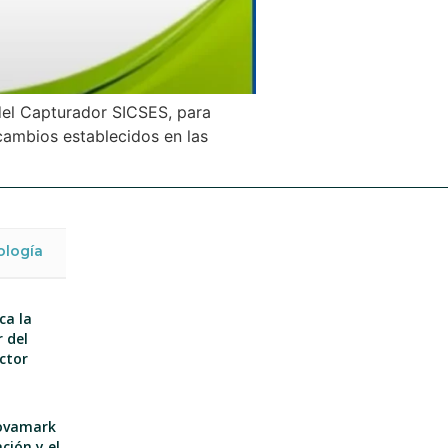
 del Capturador SICSES, para
 cambios establecidos en las
ología
ca la
 del
ector
nnovamark
ción y el