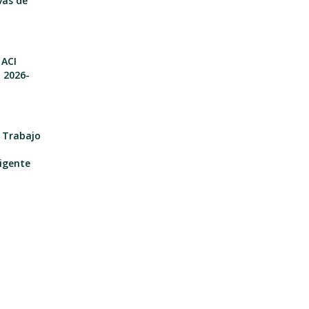
vas de
 ACI
o 2026-
e Trabajo
igente