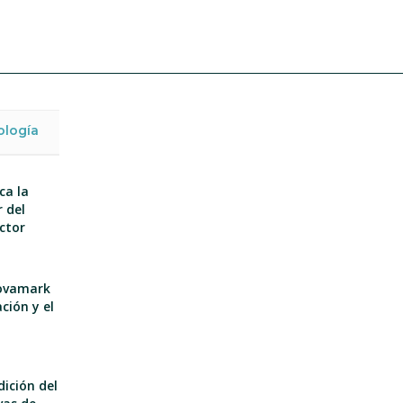
ología
ca la
 del
ector
nnovamark
ción y el
dición del