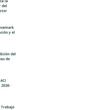
ca la
 del
ector
nnovamark
ción y el
dición del
vas de
 ACI
o 2026-
e Trabajo