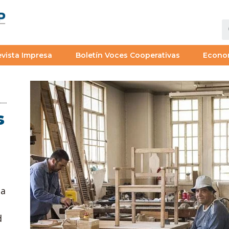
vista Impresa
Boletín Voces Cooperativas
Econo
s
la
d