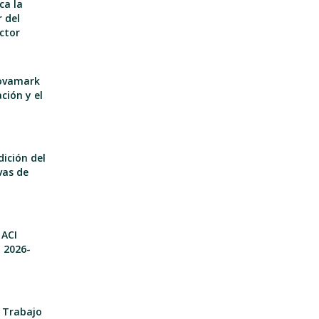
ca la
 del
ector
nnovamark
ción y el
dición del
vas de
 ACI
o 2026-
e Trabajo