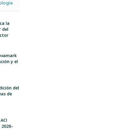
ología
ca la
 del
ector
nnovamark
ción y el
dición del
vas de
 ACI
o 2026-