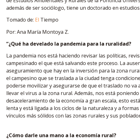
de Estudios Ambientales y Rurales de la Pontificia Unive
además de ser sociólogo, tiene un doctorado en estudios te
Tomado de:
El
Tiempo
Por: Ana María Montoya Z.
“¿Qué ha develado la pandemia para la ruralidad?
La pandemia nos está haciendo revisar las políticas, revi
campesinado el que está salvando este proceso. La ause
aseguramiento que hay en la inversión para la zona rural
el campesino que se traslada a la ciudad tenga condicio
poderse movilizar y asegurarse de que el traslado no va a
llevar el virus a la zona rural. Además, nos está poniend
desaceleramiento de la economía a gran escala, esto est
lenta y está ligada a los ciclos de la naturaleza y a forma
vínculos más sólidos con las zonas rurales y sus poblado
¿Cómo darle una mano a la economía rural?