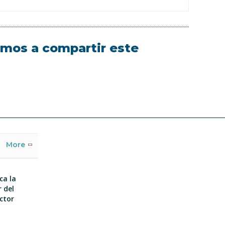
tamos a compartir este
More
ca la
 del
ector