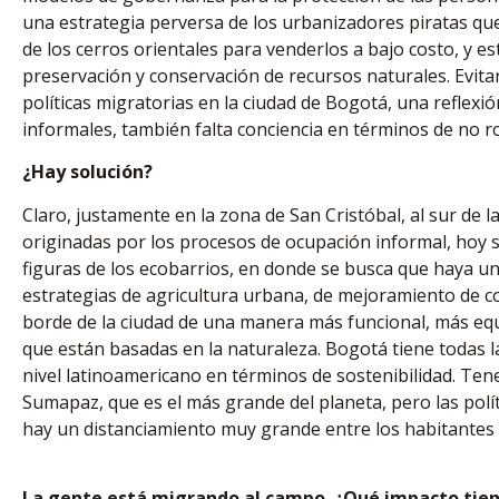
una estrategia perversa de los urbanizadores piratas que
de los cerros orientales para venderlos a bajo costo, y e
preservación y conservación de recursos naturales. Evita
políticas migratorias en la ciudad de Bogotá, una reflexi
informales, también falta conciencia en términos de no ro
¿Hay solución?
Claro, justamente en la zona de San Cristóbal, al sur de la
originadas por los procesos de ocupación informal, hoy
figuras de los ecobarrios, en donde se busca que haya una
estrategias de agricultura urbana, de mejoramiento de co
borde de la ciudad de una manera más funcional, más eq
que están basadas en la naturaleza. Bogotá tiene todas l
nivel latinoamericano en términos de sostenibilidad. Te
Sumapaz, que es el más grande del planeta, pero las polí
hay un distanciamiento muy grande entre los habitantes 
La gente está migrando al campo. ¿Qué impacto tien