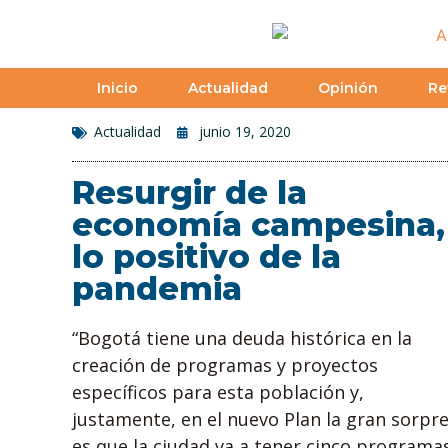
Inicio
Actualidad
Opinión
Re
Actualidad
junio 19, 2020
Resurgir de la
economía campesina,
lo positivo de la
pandemia
“Bogotá tiene una deuda histórica en la
creación de programas y proyectos
específicos para esta población y,
justamente, en el nuevo Plan la gran sorpr
es que la ciudad va a tener cinco programa