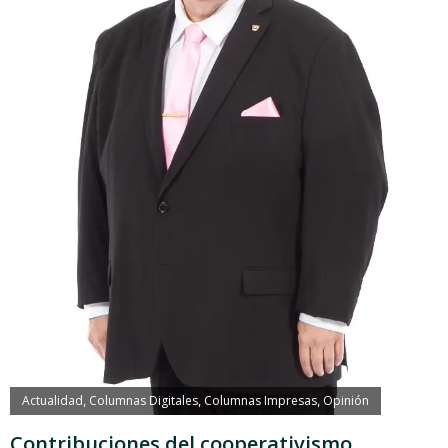
Actualidad
Columnas Digitales
Columnas Impresas
Opinión
,
,
,
Contribuciones del cooperativismo