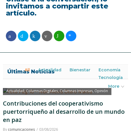
invitamos a compartir este
artículo.
All
Actualidad
Bienestar
Economía
Últimas Noticias
Tecnología
More
Actualidad
Columnas Digitales
Columnas Impresas
Opinión
,
,
,
Contribuciones del cooperativismo
puertorriqueño al desarrollo de un mundo
en paz
By
comunicaciones
03/08/2026