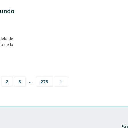
mundo
delo de
io de la
...
2
3
273
Su