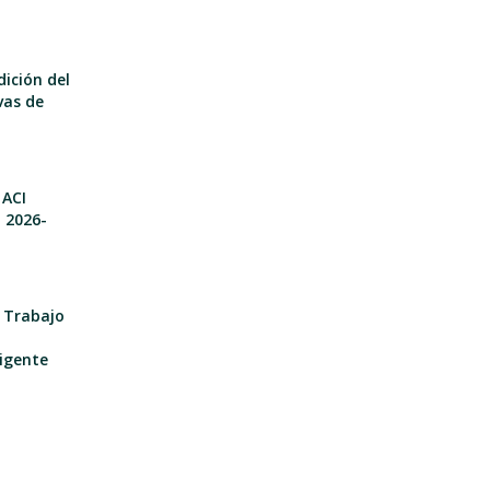
dición del
vas de
 ACI
o 2026-
e Trabajo
igente