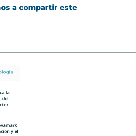
mos a compartir este
ología
ca la
 del
ector
nnovamark
ción y el