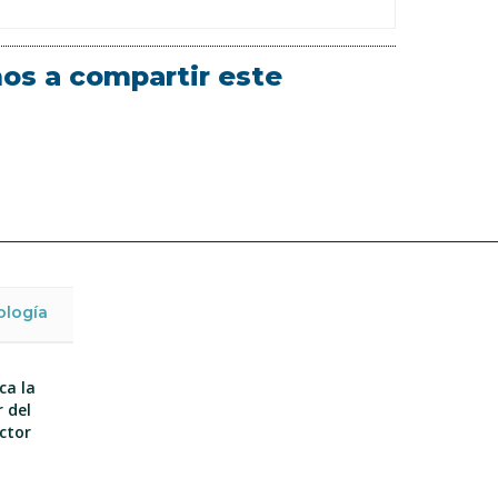
mos a compartir este
ología
ca la
 del
ector