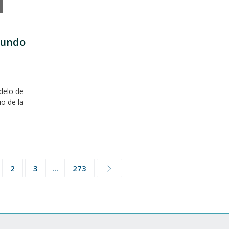
mundo
delo de
io de la
...
2
3
273