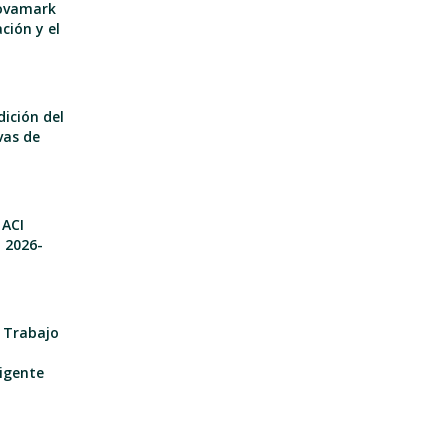
nnovamark
ción y el
dición del
vas de
 ACI
o 2026-
e Trabajo
igente