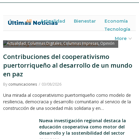
All
Actualidad
Bienestar
Economía
Últimas Noticias
Tecnología
More
Actualidad
Columnas Digitales
Columnas Impresas
Opinión
,
,
,
Contribuciones del cooperativismo
puertorriqueño al desarrollo de un mundo
en paz
By
comunicaciones
03/08/2026
Una mirada al cooperativismo puertorriqueño como modelo de
resiliencia, democracia y desarrollo comunitario al servicio de la
construcción de una sociedad más solidaria y en…
Nueva investigación regional destaca la
educación cooperativa como motor del
desarrollo y la sostenibilidad del sector